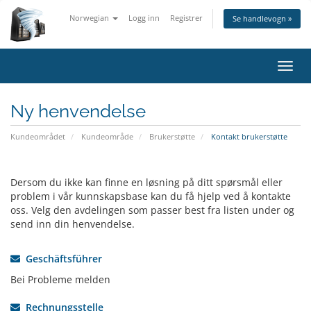
Norwegian
Logg inn
Registrer
Se handlevogn »
Bytt
navig
Ny henvendelse
Kundeområdet
Kundeområde
Brukerstøtte
Kontakt brukerstøtte
Dersom du ikke kan finne en løsning på ditt spørsmål eller
problem i vår kunnskapsbase kan du få hjelp ved å kontakte
oss. Velg den avdelingen som passer best fra listen under og
send inn din henvendelse.
Geschäftsführer
Bei Probleme melden
Rechnungsstelle