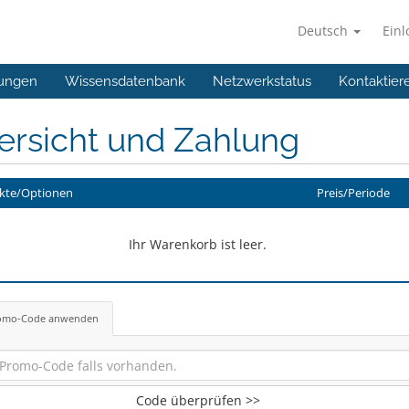
Deutsch
Ein
ungen
Wissensdatenbank
Netzwerkstatus
Kontaktier
ersicht und Zahlung
kte/Optionen
Preis/Periode
Ihr Warenkorb ist leer.
omo-Code anwenden
Code überprüfen >>