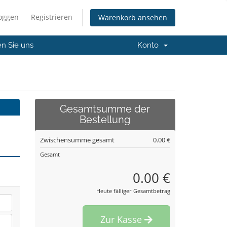
loggen
Registrieren
Warenkorb ansehen
en Sie uns
Konto
Gesamtsumme der
Bestellung
Zwischensumme gesamt
0.00 €
Gesamt
0.00 €
Heute fälliger Gesamtbetrag
Zur Kasse