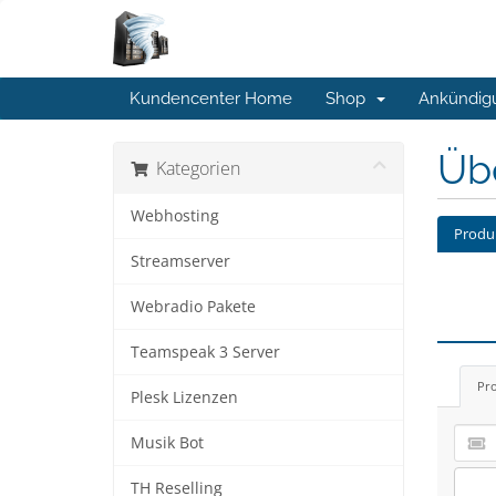
Kundencenter Home
Shop
Ankündig
Üb
Kategorien
Webhosting
Produ
Streamserver
Webradio Pakete
Teamspeak 3 Server
Pr
Plesk Lizenzen
Musik Bot
TH Reselling