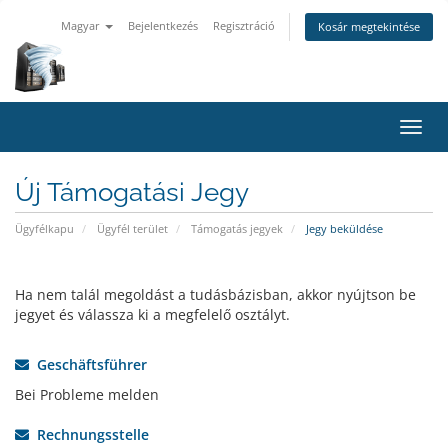
Magyar
Bejelentkezés
Regisztráció
Kosár megtekintése
Váltá
a
navig
Új Támogatási Jegy
Ügyfélkapu
Ügyfél terület
Támogatás jegyek
Jegy beküldése
Ha nem talál megoldást a tudásbázisban, akkor nyújtson be
jegyet és válassza ki a megfelelő osztályt.
Geschäftsführer
Bei Probleme melden
Rechnungsstelle