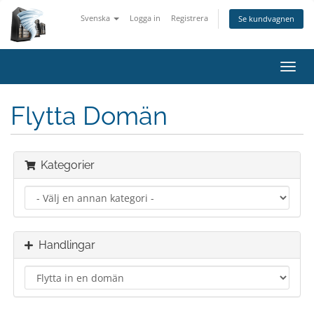
Svenska
Logga in
Registrera
Se kundvagnen
Växla
navig
Flytta Domän
Kategorier
Handlingar