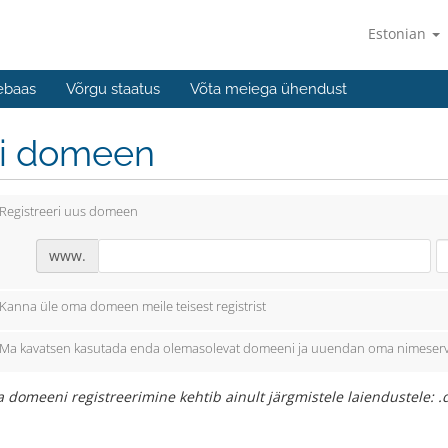
Estonian
ebaas
Võrgu staatus
Võta meiega ühendust
li domeen
Registreeri uus domeen
www.
Kanna üle oma domeen meile teisest registrist
Ma kavatsen kasutada enda olemasolevat domeeni ja uuendan oma nimeserv
 domeeni registreerimine kehtib ainult järgmistele laiendustele: .