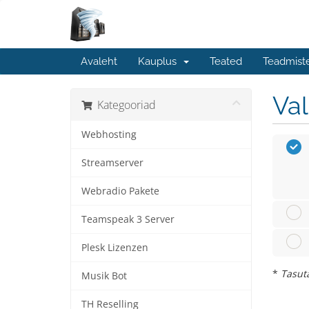
Avaleht
Kauplus
Teated
Teadmist
Va
Kategooriad
Webhosting
Streamserver
Webradio Pakete
Teamspeak 3 Server
Plesk Lizenzen
*
Tasuta
Musik Bot
TH Reselling