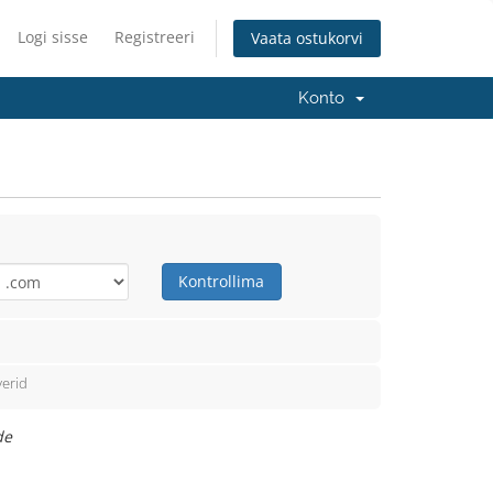
Logi sisse
Registreeri
Vaata ostukorvi
Konto
Kontrollima
erid
de